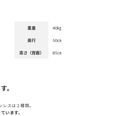
重量
40㎏
奥行
50㎝
高さ（背面）
85㎝
ます。
ンレスは２種類。
けています。